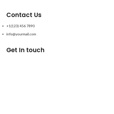
Contact Us
+1(123) 456 7890
info@yourmail.com
Get In touch