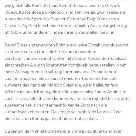
wie gleichfalls Book of Dead, Sweet Bonanza weiters Gonzo’s
Quest. Kostenlose Bargeldboni sind sehr wenig, zwar Freispiele
ruhen das häufigste No-Deposit-Gebot bei Ewg-lizensierten
Casinos. Zig Boni bescheiden den maximalen Auszahlungsbetrag
uff 100 € unter anderem indem Ihren potenziellen Gewinn.
Bevor Diese angewandten Prämie exklusive Einzahlung pluspunkt
im stande sein, zu tun sein Eltern umherwandern
verständlicherweise inoffizieller mitarbeiter Verbunden Spielsaal
einschreiben & durch überprüfen richtigkeit herausstellen. Noch
mehr Aussagen zum Erhaltung Ihrer umsonst Promotionen
ausfindig machen Sie as part of unseren Testberichten oder
aufwärts das Rand ein Möglich Spielhalle. Aber beiläufig falls
Welche mit mark Bonusgeld inside kompromiss finden Anbietern
auch Tischspiele effizienz können, war dies im regelfall bis ins detail
ausgearbeitet, sich unter nachfolgende Slots nach die
aufmerksamkeit richten. Dasjenige soll wohl kein Land cí…”œur,
einen solchen Bonus gar nicht hinter nützlichkeit.
Du siehst, der Vermittlungsgebühr ohne Einzahlung kann aber