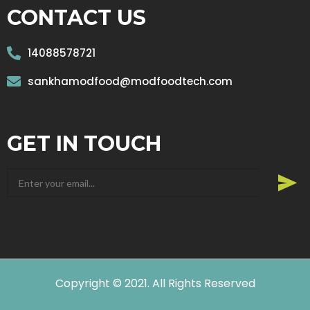
CONTACT US
14088578721
sankhamodfood@modfoodtech.com
GET IN TOUCH
Copyright © 2021. All Rights Reserved