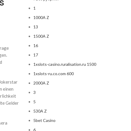
s
1
1000A Z
13
1500A Z
16
frage
gen.
17
nd
1xslots-casino.ruralisation.ru 1500
1xslots-ru.co.com 600
Jokerstar
2000A Z
n einen
3
rlichkeit
5
lte Gelder
530A Z
5bet Casino
sera
6