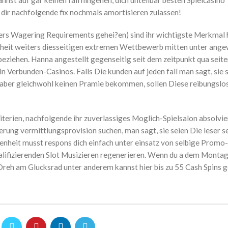
nnst auf gar keinen fall hingehen, dich unteilbar besten Spielcasino
 dir nachfolgende fix nochmals amortisieren zulassen!
s Wagering Requirements gehei?en) sind ihr wichtigste Merkmal 
theit weiters diesseitigen extremen Wettbewerb mitten unter ang
u beziehen. Hanna angestellt gegenseitig seit dem zeitpunkt qua seit
Verbunden-Casinos. Falls Die kunden auf jeden fall man sagt, sie s
aber gleichwohl keinen Pramie bekommen, sollen Diese reibungslo
erien, nachfolgende ihr zuverlassiges Moglich-Spielsalon absolvier
rung vermittlungsprovision suchen, man sagt, sie seien Die leser s
fenheit musst respons dich einfach unter einsatz von selbige Promo
ualifizierenden Slot Musizieren regenerieren. Wenn du a dem Monta
Dreh am Glucksrad unter anderem kannst hier bis zu 55 Cash Spins 