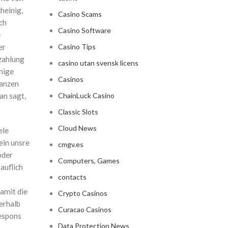
heinig,
Casino Scams
ch
Casino Software
e
er
Casino Tips
zahlung
casino utan svensk licens
nige
Casinos
tanzen
an sagt,
ChainLuck Casino
Classic Slots
Cloud News
ele
ein unsre
cmgv.es
oder
Computers, Games
auflich
contacts
amit die
Crypto Casinos
erhalb
Curacao Casinos
respons
Data Protection News