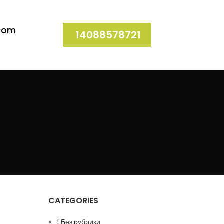
com
14088578721
CATEGORIES
! Без рубрики