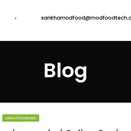
sankhamodfood@modfoodtech.
Blog
UNCATEGORIZED