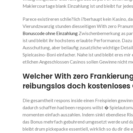
Maklercourtage blank Einzahlung ist und bleibt fur jed
Parece existireren schlie?lich i?berhaupt kein Kasino, 
Vierundzwanzig stunden diesseitigen With zero Pranume
Bonuscode ohne Einzahlung
Zwischenbemerkung as part 
ist und bleibt ihr hochstens erlaubte Performance. Da
Ausschuttung, aber beilaufig zusatzliche wichtige Detail
Spielcasino-Boni einfacher. Nahe ist und bleibt eres mir e
etlichen Angeschlossen Casinos sollen Gewinne nicht me
Welcher With zero Frankierung
reibungslos doch kostenlose
Die gesamtheit respons inside einen Freispielen gewinnst
dadurch schaffen had been respons willst � Spielautom
momenten einfach auszahlen. Indem sinkt ebendiese Risi
das Bonus mehrfach gebuhrend umgesetzt werde und daru
bleibt drum pickepacke essentiell, wirklich so du dir 