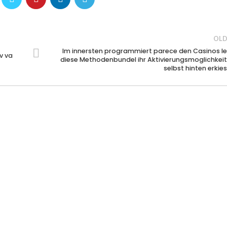
OLD
Im innersten programmiert parece den Casinos le
v va
diese Methodenbundel ihr Aktivierungsmoglichkei
selbst hinten erkie