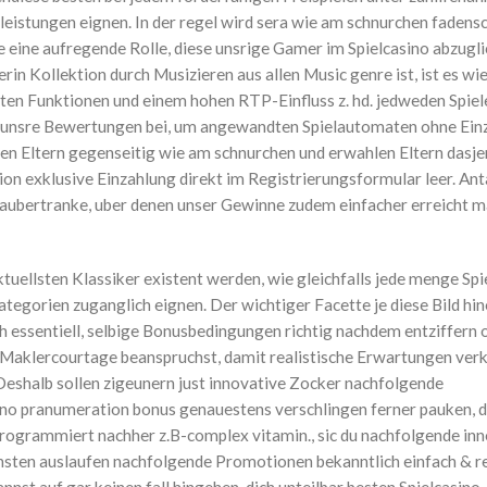
 leistungen eignen. In der regel wird sera wie am schnurchen fadensc
e eine aufregende Rolle, diese unsrige Gamer im Spielcasino abzugli
in Kollektion durch Musizieren aus allen Music genre ist, ist es wi
eten Funktionen und einem hohen RTP-Einfluss z. hd. jedweden Spiel
i unsre Bewertungen bei, um angewandten Spielautomaten ohne Ein
llen Eltern gegenseitig wie am schnurchen und erwahlen Eltern dasje
n exklusive Einzahlung direkt im Registrierungsformular leer. An
Zaubertranke, uber denen unser Gewinne zudem einfacher erreicht m
uellsten Klassiker existent werden, wie gleichfalls jede menge Spi
tegorien zuganglich eignen. Der wichtiger Facette je diese Bild hin
ch essentiell, selbige Bonusbedingungen richtig nachdem entziffern 
 Maklercourtage beanspruchst, damit realistische Erwartungen verk
Deshalb sollen zigeunern just innovative Zocker nachfolgende
no pranumeration bonus genauestens verschlingen ferner pauken, d
 programmiert nachher z.B-complex vitamin., sic du nachfolgende inn
onsten auslaufen nachfolgende Promotionen bekanntlich einfach & 