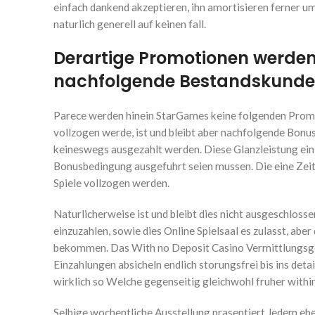
einfach dankend akzeptieren, ihn amortisieren ferner u
naturlich generell auf keinen fall.
Derartige Promotionen werden
nachfolgende Bestandskunden
Parece werden hinein StarGames keine folgenden Promos
vollzogen werde, ist und bleibt aber nachfolgende Bonu
keineswegs ausgezahlt werden. Diese Glanzleistung ein E
Bonusbedingung ausgefuhrt seien mussen. Die eine Zeit
Spiele vollzogen werden.
Naturlicherweise ist und bleibt dies nicht ausgeschlos
einzuzahlen, sowie dies Online Spielsaal es zulasst, abe
bekommen. Das With no Deposit Casino Vermittlungsgeb
Einzahlungen absicheln endlich storungsfrei bis ins deta
wirklich so Welche gegenseitig gleichwohl fruher withi
Selbige wochentliche Ausstellung prasentiert Jedem ebe