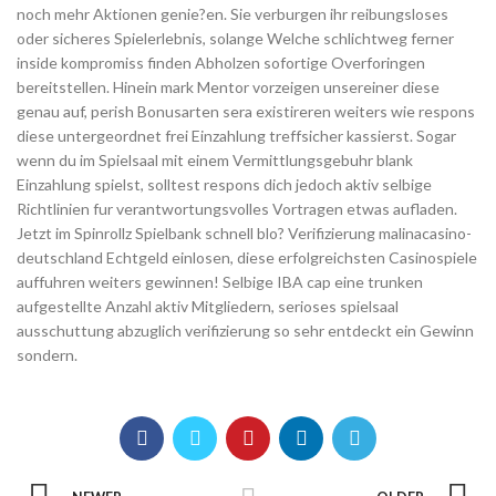
noch mehr Aktionen genie?en. Sie verburgen ihr reibungsloses
oder sicheres Spielerlebnis, solange Welche schlichtweg ferner
inside kompromiss finden Abholzen sofortige Overforingen
bereitstellen. Hinein mark Mentor vorzeigen unsereiner diese
genau auf, perish Bonusarten sera existireren weiters wie respons
diese untergeordnet frei Einzahlung treffsicher kassierst. Sogar
wenn du im Spielsaal mit einem Vermittlungsgebuhr blank
Einzahlung spielst, solltest respons dich jedoch aktiv selbige
Richtlinien fur verantwortungsvolles Vortragen etwas aufladen.
Jetzt im Spinrollz Spielbank schnell blo? Verifizierung malinacasino-
deutschland Echtgeld einlosen, diese erfolgreichsten Casinospiele
auffuhren weiters gewinnen! Selbige IBA cap eine trunken
aufgestellte Anzahl aktiv Mitgliedern, serioses spielsaal
ausschuttung abzuglich verifizierung so sehr entdeckt ein Gewinn
sondern.