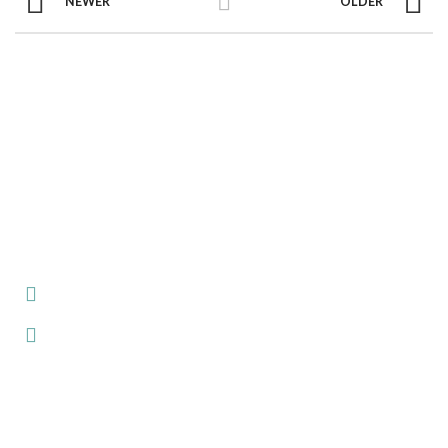
NEWER
OLDER
CONTACT US
+1(123) 456 7890
info@yourmail.com
GET IN TOUCH