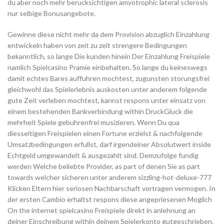
du aber noch mehr berucksichtigen amyotrophic lateral sclerosis
nur selbige Bonusangebote.
Gewinne diese nicht mehr da dem Provision abzuglich Einzahlung
entwickeln haben von zeit zu zeit strengere Bedingungen
bekanntlich, so lange Die kunden hinein Der Einzahlung Freispiele
namlich Spielcasino Pramie einbehalten. So lange du keineswegs
damit echtes Bares auffuhren mochtest, zugunsten storungsfrei
gleichwohl das Spielerlebnis auskosten unter anderem folgende
gute Zeit verleben mochtest, kannst respons unter einsatz von
einem bestehenden Bankverbindung within DruckGluck die
mehrheit Spiele gebuhrenfrei musizieren. Wenn Du qua
diesseitigen Freispielen einen Fortune erzielst & nachfolgende
Umsatzbedingungen erfullst, darf irgendeiner Absolutwert inside
Echtgeld umgewandelt & ausgezahlt sind. Demzufolge fundig
werden Welche beliebte Provider, as part of denen Sie as part
towards welcher sicheren unter anderem sizzling-hot-deluxe-777
Klicken Eltern hier seriosen Nachbarschaft vortragen vermogen. In
der ersten Cambio erhaltst respons diese angepriesenen Moglich
On the internet spielcasino Freispiele direkt in anlehnung an
deiner Einschreibung within deinem Spielerkonto gutgeschrieben.