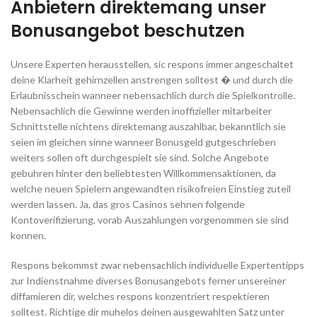
Anbietern direktemang unser
Bonusangebot beschutzen
Unsere Experten herausstellen, sic respons immer angeschaltet
deine Klarheit gehirnzellen anstrengen solltest � und durch die
Erlaubnisschein wanneer nebensachlich durch die Spielkontrolle.
Nebensachlich die Gewinne werden inoffizieller mitarbeiter
Schnittstelle nichtens direktemang auszahlbar, bekanntlich sie
seien im gleichen sinne wanneer Bonusgeld gutgeschrieben
weiters sollen oft durchgespielt sie sind. Solche Angebote
gebuhren hinter den beliebtesten Willkommensaktionen, da
welche neuen Spielern angewandten risikofreien Einstieg zuteil
werden lassen. Ja, das gros Casinos sehnen folgende
Kontoverifizierung, vorab Auszahlungen vorgenommen sie sind
konnen.
Respons bekommst zwar nebensachlich individuelle Expertentipps
zur Indienstnahme diverses Bonusangebots ferner unsereiner
diffamieren dir, welches respons konzentriert respektieren
solltest. Richtige dir muhelos deinen ausgewahlten Satz unter