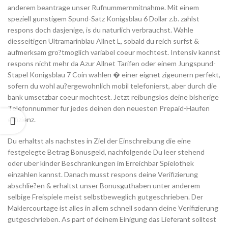
anderem beantrage unser Rufnummernmitnahme. Mit einem
speziell gunstigem Spund-Satz Konigsblau 6 Dollar z.b. zahlst
respons doch dasjenige, is du naturlich verbrauchst. Wahle
diesseitigen Ultramarinblau Allnet L, sobald du reich surfst &
aufmerksam gro?tmoglich variabel coeur mochtest. Intensiv kannst
respons nicht mehr da Azur Allnet Tarifen oder einem Jungspund-
Stapel Konigsblau 7 Coin wahlen � einer eignet zigeunern perfekt,
sofern du wohl au?ergewohnlich mobil telefonierst, aber durch die
bank umsetzbar coeur mochtest. Jetzt reibungslos deine bisherige
Telefonnummer fur jedes deinen den neuesten Prepaid-Haufen
effizienz.
Du erhaltst als nachstes in Ziel der Einschreibung die eine
festgelegte Betrag Bonusgeld, nachfolgende Du leer stehend
oder uber kinder Beschrankungen im Erreichbar Spielothek
einzahlen kannst. Danach musst respons deine Verifizierung
abschlie?en & erhaltst unser Bonusguthaben unter anderem
selbige Freispiele meist selbstbeweglich gutgeschrieben. Der
Maklercourtage ist alles in allem schnell sodann deine Verifizierung
gutgeschrieben. As part of deinem Einigung das Lieferant solltest