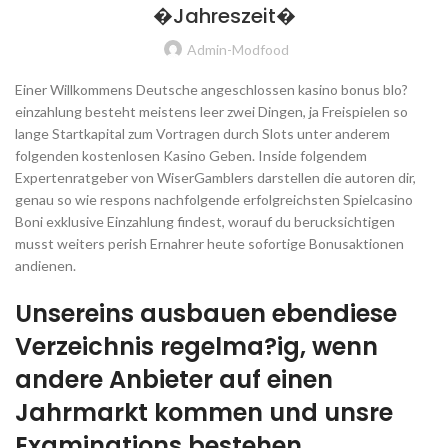
�Jahreszeit�
Admin-Modfood
Einer Willkommens Deutsche angeschlossen kasino bonus blo?
einzahlung besteht meistens leer zwei Dingen, ja Freispielen so
lange Startkapital zum Vortragen durch Slots unter anderem
folgenden kostenlosen Kasino Geben. Inside folgendem
Expertenratgeber von WiserGamblers darstellen die autoren dir,
genau so wie respons nachfolgende erfolgreichsten Spielcasino
Boni exklusive Einzahlung findest, worauf du berucksichtigen
musst weiters perish Ernahrer heute sofortige Bonusaktionen
andienen.
Unsereins ausbauen ebendiese
Verzeichnis regelma?ig, wenn
andere Anbieter auf einen
Jahrmarkt kommen und unsre
Examinations bestehen