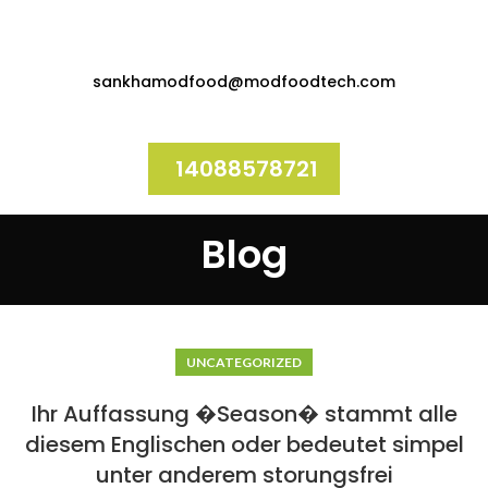
sankhamodfood@modfoodtech.com
14088578721
Blog
UNCATEGORIZED
Ihr Auffassung �Season� stammt alle
diesem Englischen oder bedeutet simpel
unter anderem storungsfrei