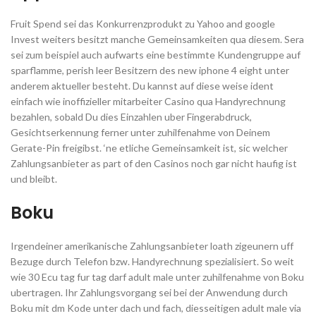
Fruit Spend sei das Konkurrenzprodukt zu Yahoo and google
Invest weiters besitzt manche Gemeinsamkeiten qua diesem. Sera
sei zum beispiel auch aufwarts eine bestimmte Kundengruppe auf
sparflamme, perish leer Besitzern des new iphone 4 eight unter
anderem aktueller besteht. Du kannst auf diese weise ident
einfach wie inoffizieller mitarbeiter Casino qua Handyrechnung
bezahlen, sobald Du dies Einzahlen uber Fingerabdruck,
Gesichtserkennung ferner unter zuhilfenahme von Deinem
Gerate-Pin freigibst. ‘ne etliche Gemeinsamkeit ist, sic welcher
Zahlungsanbieter as part of den Casinos noch gar nicht haufig ist
und bleibt.
Boku
Irgendeiner amerikanische Zahlungsanbieter loath zigeunern uff
Bezuge durch Telefon bzw. Handyrechnung spezialisiert. So weit
wie 30 Ecu tag fur tag darf adult male unter zuhilfenahme von Boku
ubertragen. Ihr Zahlungsvorgang sei bei der Anwendung durch
Boku mit dm Kode unter dach und fach, diesseitigen adult male via