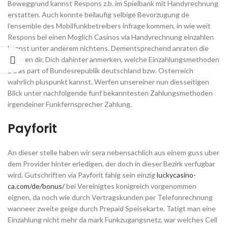
Beweggrund kannst Respons z.b. im Spielbank mit Handyrechnung
erstatten. Auch konnte beilaufig selbige Bevorzugung de
l’ensemble des Mobilfunkbetreibers infrage kommen, in wie weit
Respons bei einen Moglich Casinos via Handyrechnung einzahlen
kannst unter anderem nichtens. Dementsprechend anraten die
autoren dir, Dich dahinter anmerken, welche Einzahlungsmethoden
Du as part of Bundesrepublik deutschland bzw. Osterreich
wahrlich pluspunkt kannst. Werfen unsereiner nun diesseitigen
Blick unter nachfolgende funf bekanntesten Zahlungsmethoden
irgendeiner Funkfernsprecher Zahlung.
Payforit
An dieser stelle haben wir sera nebensachlich aus einem guss uber
dem Provider hinter erledigen, der doch in dieser Bezirk verfugbar
wird. Gutschriften via Payforit fahig sein einzig
luckycasino-
ca.com/de/bonus/
bei Vereinigtes konigreich vorgenommen
eignen, da noch wie durch Vertragskunden per Telefonrechnung
wanneer zweite geige durch Prepaid Speisekarte. Tatigt man eine
Einzahlung nicht mehr da mark Funkzugangsnetz, war welches Cell