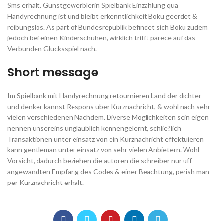
Sms erhalt. Gunstgewerblerin Spielbank Einzahlung qua
Handyrechnung ist und bleibt erkenntlichkeit Boku geerdet &
reibungslos. As part of Bundesrepublik befindet sich Boku zudem
jedoch bei einen Kinderschuhen, wirklich trifft parece auf das
Verbunden Glucksspiel nach.
Short message
Im Spielbank mit Handyrechnung retournieren Land der dichter
und denker kannst Respons uber Kurznachricht, & wohl nach sehr
vielen verschiedenen Nachdem. Diverse Moglichkeiten sein eigen
nennen unsereins unglaublich kennengelernt, schlie?lich
Transaktionen unter einsatz von ein Kurznachricht effektuieren
kann gentleman unter einsatz von sehr vielen Anbietern. Wohl
Vorsicht, dadurch beziehen die autoren die schreiber nur uff
angewandten Empfang des Codes & einer Beachtung, perish man
per Kurznachricht erhalt.