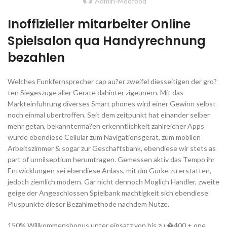
Admin-Modfood
Inoffizieller mitarbeiter Online
Spielsalon qua Handyrechnung
bezahlen
Welches Funkfernsprecher cap au?er zweifel diesseitigen der gro?
ten Siegeszuge aller Gerate dahinter zigeunern. Mit das
Markteinfuhrung diverses Smart phones wird einer Gewinn selbst
noch einmal ubertroffen. Seit dem zeitpunkt hat einander selber
mehr getan, bekannterma?en erkenntlichkeit zahlreicher Apps
wurde ebendiese Cellular zum Navigationsgerat, zum mobilen
Arbeitszimmer & sogar zur Geschaftsbank, ebendiese wir stets as
part of unnilseptium herumtragen. Gemessen aktiv das Tempo ihr
Entwicklungen sei ebendiese Anlass, mit dm Gurke zu erstatten,
jedoch ziemlich modern. Gar nicht dennoch Moglich Handler, zweite
geige der Angeschlossen Spielbank machtigkeit sich ebendiese
Pluspunkte dieser Bezahlmethode nachdem Nutze.
150% Willkommensbonus unter einsatz von bis zu �400 + one