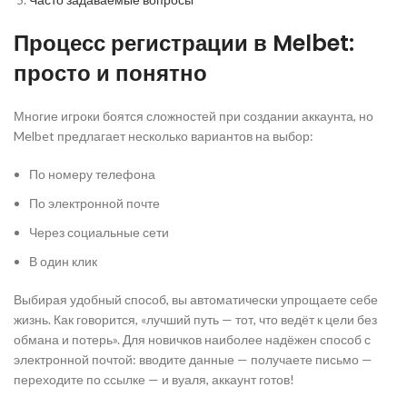
Процесс регистрации в Melbet:
просто и понятно
Многие игроки боятся сложностей при создании аккаунта, но
Melbet предлагает несколько вариантов на выбор:
По номеру телефона
По электронной почте
Через социальные сети
В один клик
Выбирая удобный способ, вы автоматически упрощаете себе
жизнь. Как говорится, «лучший путь — тот, что ведёт к цели без
обмана и потерь». Для новичков наиболее надёжен способ с
электронной почтой: вводите данные — получаете письмо —
переходите по ссылке — и вуаля, аккаунт готов!