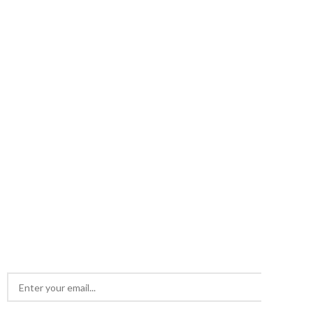
CONTACT US
14088578721
sankhamodfood@modfoodtech.com
GET IN TOUCH