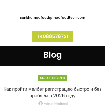
sankhamodfood@modfoodtech.com
14088578721
Blog
UNCATEGORIZED
Как пройти мелбет регистрацию быстро и без
проблем в 2026 году
Admin-Modfood