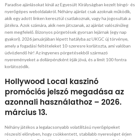
Paradise ajánlásokat kínál az Egyesült Királyságban kezelt bingó- és
nyerőgépes weboldalakról. Néhány ajánlat csak azoknak működik,
akik egy adott linken keresztül csatlakoznak, vagy ha jogosultak a
játékra. Azok számára, akik nem játszanak, az ajánlat valószínűleg
nem megfelelő. Bizonyos pörgetések gyorsan lejárnak (egy nap
gyakori). 2026 januárjában lépett hatályba az UKGC új törvénye,
amely a fogadási feltételeket 10-szeresre korlátozta, ami valóban
üdvözlendő hír! Az ingyenes pörgetésekből származó
nyereményeket a dollárpénzként írják jóvá, és a limit 100 fontra
korlátozódik.
Hollywood Local kaszinó
promóciós jelszó megadása az
azonnali használathoz – 2026.
március 13.
Néhány játékos a legalacsonyabb volatilitású nyerőgépeket
részesíti előnyben, hogy csökkentett, stabilabb nyereséget érjen