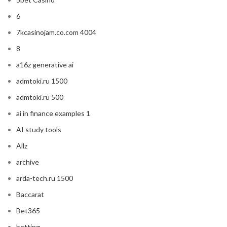
6
7kcasinojam.co.com 4004
8
a16z generative ai
admtoki.ru 1500
admtoki.ru 500
ai in finance examples 1
AI study tools
Allz
archive
arda-tech.ru 1500
Baccarat
Bet365
betting