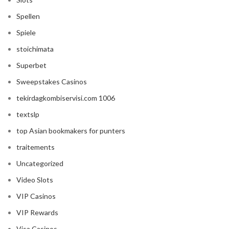
Spellen
Spiele
stoichimata
Superbet
Sweepstakes Casinos
tekirdagkombiservisi.com 1006
textslp
top Asian bookmakers for punters
traitements
Uncategorized
Video Slots
VIP Casinos
VIP Rewards
Visa Casinos