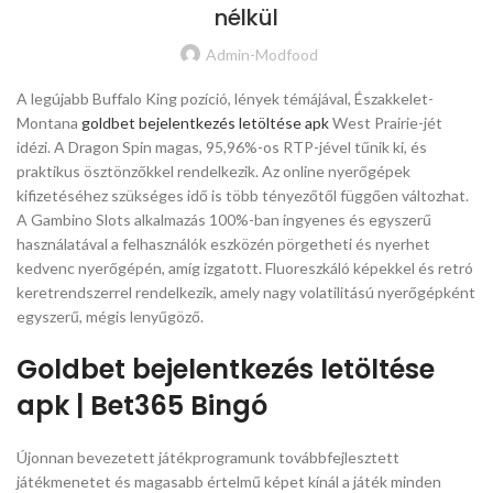
nélkül
Admin-Modfood
A legújabb Buffalo King pozíció, lények témájával, Északkelet-
Montana
goldbet bejelentkezés letöltése apk
West Prairie-jét
idézi. A Dragon Spin magas, 95,96%-os RTP-jével tűnik ki, és
praktikus ösztönzőkkel rendelkezik. Az online nyerőgépek
kifizetéséhez szükséges idő is több tényezőtől függően változhat.
A Gambino Slots alkalmazás 100%-ban ingyenes és egyszerű
használatával a felhasználók eszközén pörgetheti és nyerhet
kedvenc nyerőgépén, amíg izgatott. Fluoreszkáló képekkel és retró
keretrendszerrel rendelkezik, amely nagy volatilitású nyerőgépként
egyszerű, mégis lenyűgöző.
Goldbet bejelentkezés letöltése
apk | Bet365 Bingó
Újonnan bevezetett játékprogramunk továbbfejlesztett
játékmenetet és magasabb értelmű képet kínál a játék minden