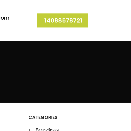
com
14088578721
CATEGORIES
! Без рубрики