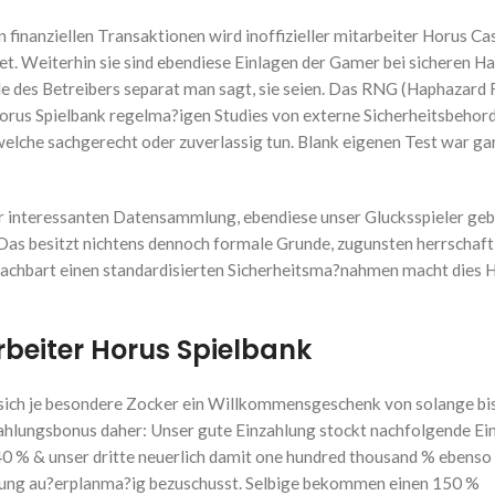
finanziellen Transaktionen wird inoffizieller mitarbeiter Horus Ca
t. Weiterhin sie sind ebendiese Einlagen der Gamer bei sicheren Ha
e des Betreibers separat man sagt, sie seien. Das RNG (Haphazard 
Horus Spielbank regelma?igen Studies von externe Sicherheitsbehor
 welche sachgerecht oder zuverlassig tun. Blank eigenen Test war ga
her interessanten Datensammlung, ebendiese unser Glucksspieler geb
s besitzt nichtens dennoch formale Grunde, zugunsten herrschaft
nachbart einen standardisierten Sicherheitsma?nahmen macht dies 
rbeiter Horus Spielbank
n sich je besondere Zocker ein Willkommensgeschenk von solange bis
zahlungsbonus daher: Unser gute Einzahlung stockt nachfolgende Ei
40 % & unser dritte neuerlich damit one hundred thousand % ebenso
ahlung au?erplanma?ig bezuschusst. Selbige bekommen einen 150 %