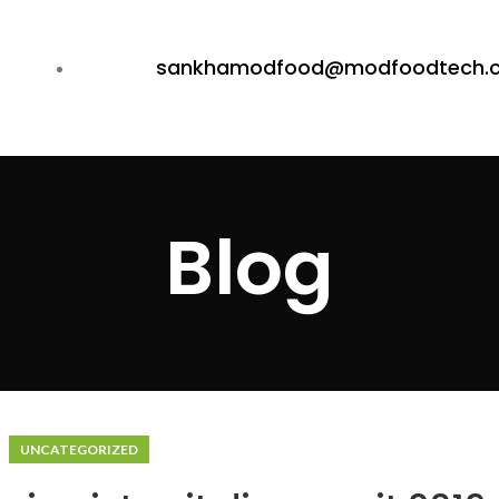
sankhamodfood@modfoodtech.
Blog
UNCATEGORIZED