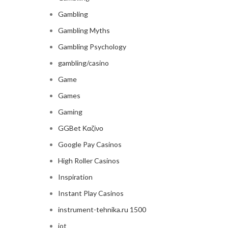
Gambling
Gambling Myths
Gambling Psychology
gambling/casino
Game
Games
Gaming
GGBet Καζίνο
Google Pay Casinos
High Roller Casinos
Inspiration
Instant Play Casinos
instrument-tehnika.ru 1500
iot