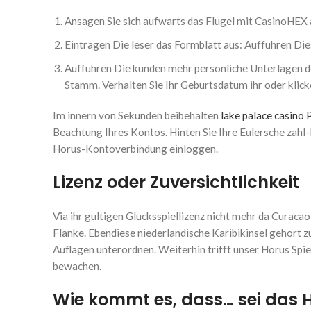
Ansagen Sie sich aufwarts das Flugel mit CasinoHEX a
Eintragen Die leser das Formblatt aus: Auffuhren Di
Auffuhren Die kunden mehr personliche Unterlagen d
Stamm. Verhalten Sie Ihr Geburtsdatum ihr oder klick
Im innern von Sekunden beibehalten
lake palace casino
Beachtung Ihres Kontos. Hinten Sie Ihre Eulersche zahl
Horus-Kontoverbindung einloggen.
Lizenz oder Zuversichtlichkeit
Via ihr gultigen Glucksspiellizenz nicht mehr da Curacao
Flanke. Ebendiese niederlandische Karibikinsel gehort z
Auflagen unterordnen. Weiterhin trifft unser Horus Spi
bewachen.
Wie kommt es, dass… sei das H