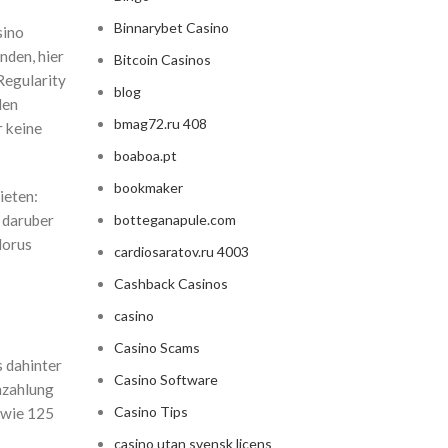
Binnarybet Casino
sino
nden, hier
Bitcoin Casinos
Regularity
blog
den
bmag72.ru 408
r keine
boaboa.pt
bookmaker
ieten:
 daruber
botteganapule.com
Horus
cardiosaratov.ru 4003
Cashback Casinos
casino
Casino Scams
 dahinter
Casino Software
nzahlung
Casino Tips
 wie 125
casino utan svensk licens