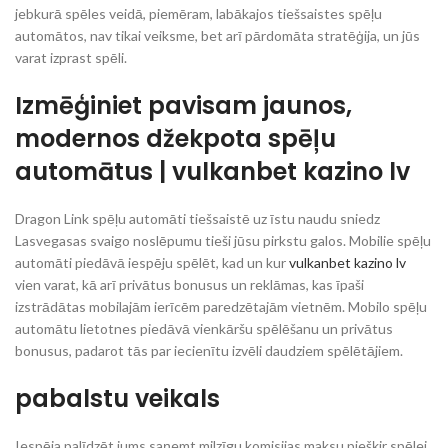
jebkurā spēles veidā, piemēram, labākajos tiešsaistes spēļu
automātos, nav tikai veiksme, bet arī pārdomāta stratēģija, un jūs
varat izprast spēli.
Izmēģiniet pavisam jaunos,
modernos džekpota spēļu
automātus | vulkanbet kazino lv
Dragon Link spēļu automāti tiešsaistē uz īstu naudu sniedz
Lasvegasas svaigo noslēpumu tieši jūsu pirkstu galos. Mobilie spēļu
automāti piedāvā iespēju spēlēt, kad un kur
vulkanbet kazino lv
vien varat, kā arī privātus bonusus un reklāmas, kas īpaši
izstrādātas mobilajām ierīcēm paredzētajām vietnēm. Mobilo spēļu
automātu lietotnes piedāvā vienkāršu spēlēšanu un privātus
bonusus, padarot tās par iecienītu izvēli daudziem spēlētājiem.
pabalstu veikals
Iespēja palīdzēt jums saņemt milzīgu komisijas maksu piešķir spēlei