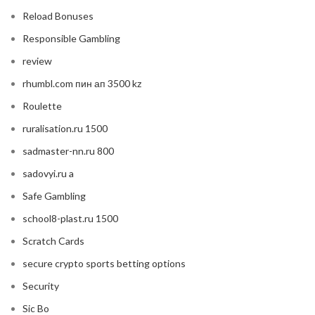
Reload Bonuses
Responsible Gambling
review
rhumbl.com пин ап 3500 kz
Roulette
ruralisation.ru 1500
sadmaster-nn.ru 800
sadovyi.ru a
Safe Gambling
school8-plast.ru 1500
Scratch Cards
secure crypto sports betting options
Security
Sic Bo