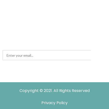
14088578721
sankhamodfood@modfoodtech.com
GET IN TOUCH
Copyright © 2021. All Rights Reserved
Privacy Policy