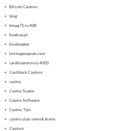
Bitcoin Casinos
blog
bmag72.ru 408
boaboa.pt
bookmaker
botteganapule.com
cardiosaratov.ru 4003
Cashback Casinos
casino
Casino Scams
Casino Software
Casino Tips
casino utan svensk licens
Casinos