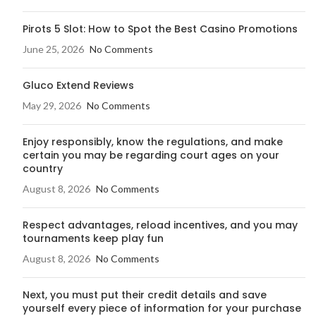
Pirots 5 Slot: How to Spot the Best Casino Promotions
June 25, 2026
No Comments
Gluco Extend Reviews
May 29, 2026
No Comments
Enjoy responsibly, know the regulations, and make
certain you may be regarding court ages on your
country
August 8, 2026
No Comments
Respect advantages, reload incentives, and you may
tournaments keep play fun
August 8, 2026
No Comments
Next, you must put their credit details and save
yourself every piece of information for your purchase