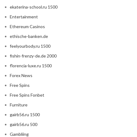
ekaterina-school.ru 1500
Entertainment
Ethereum Casinos
ethische-banken.de
feelyourbody.ru 1500
fishin-frenzy-de.de 2000
florencia-luxe.ru 1500
Forex News
Free Spins
Free Spins Fonbet
Furniture
gairb56.ru 1500
gairb56.ru 500
Gambliing