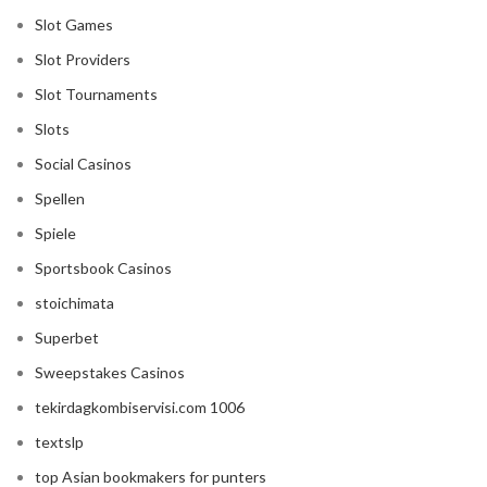
Slot Games
Slot Providers
Slot Tournaments
Slots
Social Casinos
Spellen
Spiele
Sportsbook Casinos
stoichimata
Superbet
Sweepstakes Casinos
tekirdagkombiservisi.com 1006
textslp
top Asian bookmakers for punters