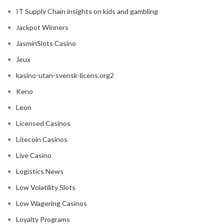
IT Supply Chain insights on kids and gambling
Jackpot Winners
JasminSlots Casino
Jeux
kasino-utan-svensk-licens.org2
Keno
Leon
Licensed Casinos
Litecoin Casinos
Live Casino
Logistics News
Low Volatility Slots
Low Wagering Casinos
Loyalty Programs