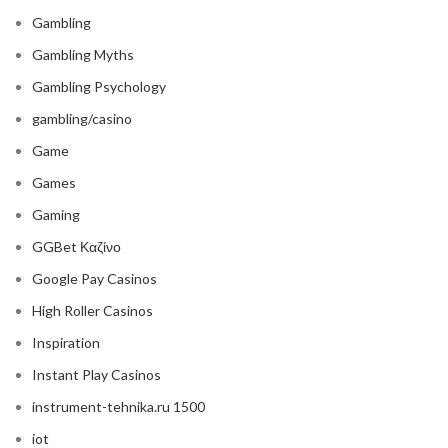
Gambling
Gambling Myths
Gambling Psychology
gambling/casino
Game
Games
Gaming
GGBet Καζίνο
Google Pay Casinos
High Roller Casinos
Inspiration
Instant Play Casinos
instrument-tehnika.ru 1500
iot