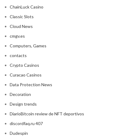
ChainLuck Casino
Classic Slots
Cloud News
cmgv.es
Computers, Games
contacts
Crypto Casinos
Curacao Casinos
Data Protection News
Decoration
Design trends
DiarioBitcoin review de NFT deportivos
discordfaq.ru 407
Dudespin