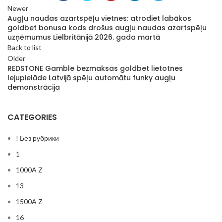
Newer
Augļu naudas azartspēļu vietnes: atrodiet labākos
goldbet bonusa kods drošus augļu naudas azartspēļu
uzņēmumus Lielbritānijā 2026. gada martā
Back to list
Older
REDSTONE Gamble bezmaksas goldbet lietotnes
lejupielāde Latvijā spēļu automātu funky augļu
demonstrācija
CATEGORIES
! Без рубрики
1
1000A Z
13
1500A Z
16