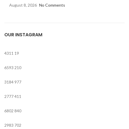
August 8, 2026
No Comments
OUR INSTAGRAM
4311
19
6593
210
3184
977
2777
411
6802
840
2983
702