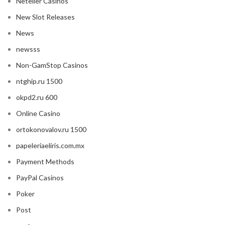
Neteller Casinos
New Slot Releases
News
newsss
Non-GamStop Casinos
ntghip.ru 1500
okpd2.ru 600
Online Casino
ortokonovalov.ru 1500
papeleriaeliris.com.mx
Payment Methods
PayPal Casinos
Poker
Post