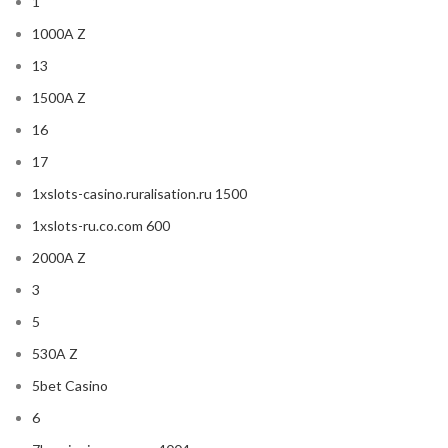
1
1000A Z
13
1500A Z
16
17
1xslots-casino.ruralisation.ru 1500
1xslots-ru.co.com 600
2000A Z
3
5
530A Z
5bet Casino
6