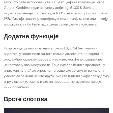
тако што ћете испробати све наше коцкарске компаније. Игра
Golden Goddess нуди врхунску добит од 61,00 €. Заиста,
модернији онлајн слотови нуде RTP-ове који могу бити и преко
95%. Онлајн казина, у поређењу с тим, немају много или немају
трошкове који би били издашнији са њиховим слотовима.
Додатне функције
Нова рунда џекпота се одвија током 10 до 14 бесплатних
окретаја, у зависности од тога колико далеко сте погодили на
окидајућем окретају. Веровали или не, могуће је освојити пет
џекпотова у овој могућности. То је симбол велике вредности у
игри, који исплаћује огромне награде ако се спусти на колону
уместо да замени нешто друго. Ако сте видели скоро сваку другу
игру у емисији, навикли сте на невероватну уметност која је
чини посебном.
Врсте слотова