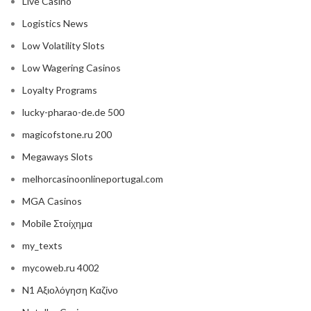
Live Casino
Logistics News
Low Volatility Slots
Low Wagering Casinos
Loyalty Programs
lucky-pharao-de.de 500
magicofstone.ru 200
Megaways Slots
melhorcasinoonlineportugal.com
MGA Casinos
Mobile Στοίχημα
my_texts
mycoweb.ru 4002
N1 Αξιολόγηση Καζίνο