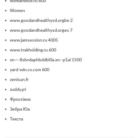
womanwise.ru 800
Women
www.goodandhealthysd.orgbe 2
www.goodandhealthysd.orges 7
www.jamsession.ru 4005
www.trakholding.ru 600
xn—-8sbn6aphbddbl0a.xn--p1ai 1500
yard-win.co.com 600
zenisun.fr
zuddy.pt
Φρουτάκια
Зебра Юа
Текста