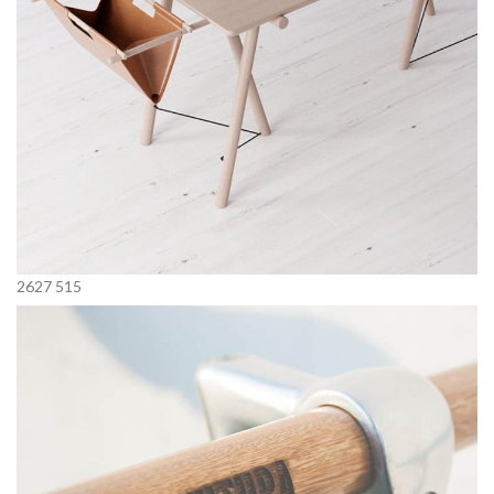
2627
515