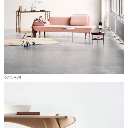
6973
494