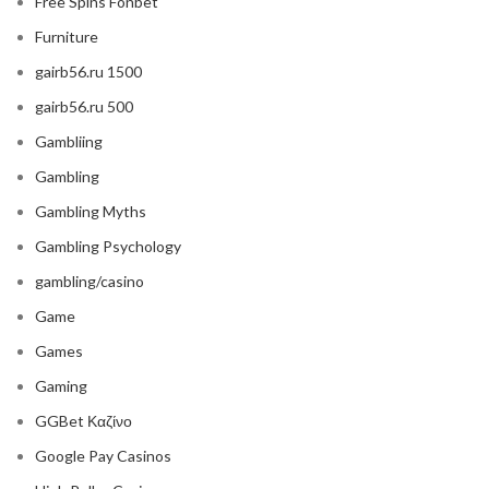
Free Spins Fonbet
Furniture
gairb56.ru 1500
gairb56.ru 500
Gambliing
Gambling
Gambling Myths
Gambling Psychology
gambling/casino
Game
Games
Gaming
GGBet Καζίνο
Google Pay Casinos