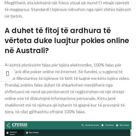
Megjithatë, ata kërkojnë një fokus vizual që mund t'i mbajë njerëzit
të magjepsur. Standardi i lojërave ndryshon nga njëri shitës lojërash
në tjetrin.
A duhet të fitoj të ardhura të
vërteta duke luajtur pokies online
në Australi?
Ai është plotësisht falas për lojëra elektronike, 100% falas për
blackjack dhe poker online në internet. Së fundmi, u sugjeroj të
gjithë fillestarëve të lojërave të fatit të luajnë me këto lojëra video.
Prandaj, pokies falas duhet të shkarkohen menjëherë nga
shfletuesi në vend që përdoruesit të regjistrohen në një shtëpi
online ose të diskutojnë informacione personale. Këtu janë
shabllonet më të njohura që lojtarët të gjejnë kur të provojnë të
tjera, të cilat gjithashtu ofrojnë 100% falas.