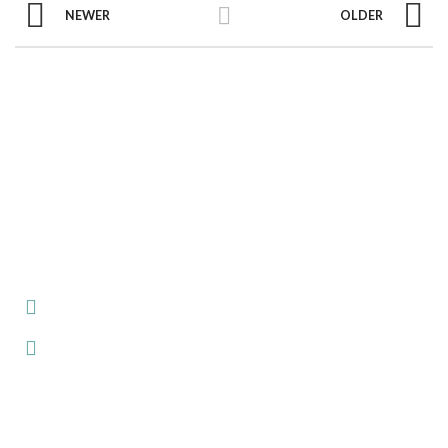
NEWER
OLDER
CONTACT US
+1(123) 456 7890
info@yourmail.com
GET IN TOUCH