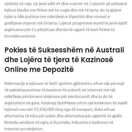
simbole të reja, siç janë wild-et dhe scatter-et. Lojtarët që pëlqejnë
lojërat klasike me fitime më të vogla dhe më të larta, do ta gjejnë
lojën e tillë joshëse me ndërtimin e thjeshtë dhe normat e
goditjeve shpesh më të larta. Lojërat progresive mund të jenë mjaft
argëtuese për t'u përjetuar dhe ka të ngjarë të keni fitime të
konsiderueshme.
Pokies të Suksesshëm në Australi
dhe Lojëra të tjera të Kazinosë
Online me Depozitë
Ndërmarrja e lojërave të fatit Ignition gjithashtu ofron një përvojë
të pakrahasueshme të basteve të pokerit në internet me një
ndërfaqe përdoruesi miqësore për përdoruesit dhe ju do të
argëtoheni në gara. Kazinoja SpinMama ofron një koleksion të madh
lojërash me mbi 10,100,000 tituj nga 65 kompani, duke ofruar
alternativa të mira për pokie dhe alternativa për agjentë të gjallë.
Brenda vendeve të egra si Australia, industria e kazinove në
internet po mbijeton.