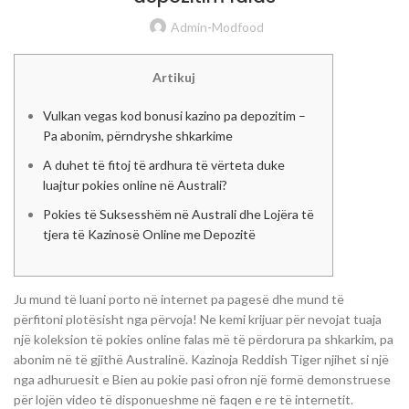
Admin-Modfood
Artikuj
Vulkan vegas kod bonusi kazino pa depozitim –
Pa abonim, përndryshe shkarkime
A duhet të fitoj të ardhura të vërteta duke
luajtur pokies online në Australi?
Pokies të Suksesshëm në Australi dhe Lojëra të
tjera të Kazinosë Online me Depozitë
Ju mund të luani porto në internet pa pagesë dhe mund të
përfitoni plotësisht nga përvoja! Ne kemi krijuar për nevojat tuaja
një koleksion të pokies online falas më të përdorura pa shkarkim, pa
abonim në të gjithë Australinë.
Kazinoja Reddish Tiger njihet si një
nga adhuruesit e Bien au pokie pasi ofron një formë demonstruese
për lojën video të disponueshme në faqen e re të internetit.