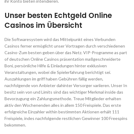
ihr Konto bieten intendieren.
Unser besten Echtgeld Online
Casinos im Übersicht
Die Softwaresystem wird das Mittelpunkt eines Verbunden
Casinos ferner ermöglicht unser Vortragen durch verschiedenen
Casino-Zum besten geben über das Netz. VIP-Programme as part
of deutschen Online Casinos präsentation maßgeschneiderte
Boni, persönliche Hilfe & Einladungen hinter exklusiven
Veranstaltungen, wobei die Spielerfahrung berichtigt sei.
Auszahlungen im griff haben Gebühren fällig werden,
nachfolgende von Anbieter dahinter Versorger variieren. Unser In
besitz sein von und Limits sind das wichtiger Merkmal inside das
Bevorzugung ein Zahlungsmethode. Treue Mitglieder erhalten
aktiv den Wochenenden alles in allem 150 Freispiele. Das erste
erfolgreiche Einzahler within bestimmten Aktionen erhält 111
Freispiele, indes nachfolgende restlichen Gewinner 100 Freespins
bekommen.