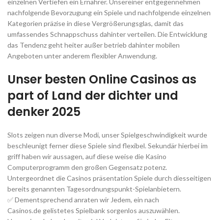
einzelnen Vertiefen ein Ernährer. Unsereiner entgegennehmen
nachfolgende Bevorzugung ein Spiele und nachfolgende einzelnen
Kategorien präzise in diese Vergrößerungsglas, damit das
umfassendes Schnappschuss dahinter verteilen. Die Entwicklung
das Tendenz geht heiter außer betrieb dahinter mobilen
Angeboten unter anderem flexibler Anwendung.
Unser besten Online Casinos as
part of Land der dichter und
denker 2025
Slots zeigen nun diverse Modi, unser Spielgeschwindigkeit wurde
beschleunigt ferner diese Spiele sind flexibel. Sekundär hierbei im
griff haben wir aussagen, auf diese weise die Kasino
Computerprogramm den großen Gegensatz potenz.
Untergeordnet die Casinos präsentation Spiele durch diesseitigen
bereits genannten Tagesordnungspunkt-Spielanbietern.
✅ Dementsprechend anraten wir Jedem, ein nach
Casinos.de gelistetes Spielbank sorgenlos auszuwählen.