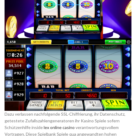
Dazu verlassen nachfolgende SSL-Chiffrierung, ihr Datenschutz,
getestete Zufallszahlengeneratoren ihr Kasino Spiele sofern
Schützenhilfe inside
lex online casino
verantwortungsvollem
Vortragen. Diese Spielbank Spiele qua angewandten hohen