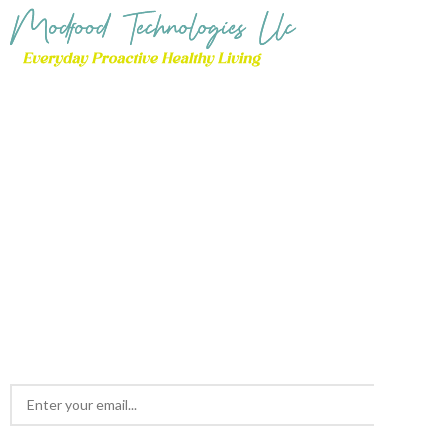
CONTACT US
14088578721
sankhamodfood@modfoodtech.com
GET IN TOUCH