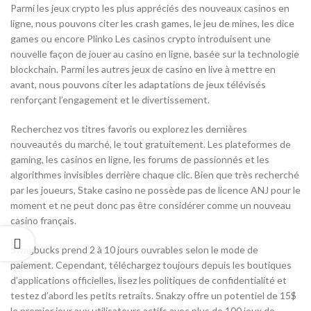
Parmi les jeux crypto les plus appréciés des nouveaux casinos en
ligne, nous pouvons citer les crash games, le jeu de mines, les dice
games ou encore Plinko Les casinos crypto introduisent une
nouvelle façon de jouer au casino en ligne, basée sur la technologie
blockchain. Parmi les autres jeux de casino en live à mettre en
avant, nous pouvons citer les adaptations de jeux télévisés
renforçant l’engagement et le divertissement.
Recherchez vos titres favoris ou explorez les dernières
nouveautés du marché, le tout gratuitement. Les plateformes de
gaming, les casinos en ligne, les forums de passionnés et les
algorithmes invisibles derrière chaque clic. Bien que très recherché
par les joueurs, Stake casino ne possède pas de licence ANJ pour le
moment et ne peut donc pas être considérer comme un nouveau
casino français.
Swagbucks prend 2 à 10 jours ouvrables selon le mode de
paiement. Cependant, téléchargez toujours depuis les boutiques
d’applications officielles, lisez les politiques de confidentialité et
testez d’abord les petits retraits. Snakzy offre un potentiel de 15$
le premier jour aux utilisateurs actifs avec plus de 100 jeux de