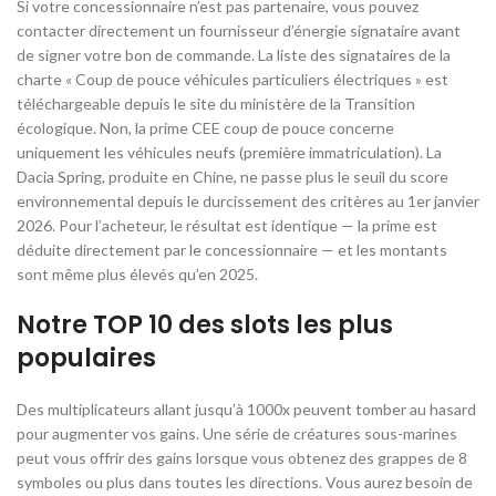
Si votre concessionnaire n’est pas partenaire, vous pouvez
contacter directement un fournisseur d’énergie signataire avant
de signer votre bon de commande. La liste des signataires de la
charte « Coup de pouce véhicules particuliers électriques » est
téléchargeable depuis le site du ministère de la Transition
écologique. Non, la prime CEE coup de pouce concerne
uniquement les véhicules neufs (première immatriculation). La
Dacia Spring, produite en Chine, ne passe plus le seuil du score
environnemental depuis le durcissement des critères au 1er janvier
2026. Pour l’acheteur, le résultat est identique — la prime est
déduite directement par le concessionnaire — et les montants
sont même plus élevés qu’en 2025.
Notre TOP 10 des slots les plus
populaires
Des multiplicateurs allant jusqu’à 1000x peuvent tomber au hasard
pour augmenter vos gains. Une série de créatures sous-marines
peut vous offrir des gains lorsque vous obtenez des grappes de 8
symboles ou plus dans toutes les directions. Vous aurez besoin de