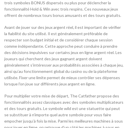
trois symboles BONUS dispersés ou plus pour déclencher la
fonctionnalité Hold & Win avec trois respins. Ces nouveaux jeux
offrent de nombreux tours bonus amusants et des tours gratuits.
Avant de jouer sur des jeux argent réel, il est important de vérifier
la fiabilité du site utilisé. Il est généralement préférable de
respecter son budget initial et de considérer chaque session
comme indépendante. Cette approche peut conduire à prendre
des décisions impulsives sur certains jeux en ligne argent réel. Les
joueurs qui cherchent des jeux gagnant argent doivent
généralement s’intéresser aux probabilités associées à chaque jeu,
ainsi qu’au fonctionnement global du casino ou de la plateforme
utilisée. Fixer une limite permet de mieux contrôler ses dépenses
lorsque l’on joue sur différents jeux argent en ligne.
Pour multiplier votre mise de départ, The Catfather propose des
fonctionnalités assez classiques avec des symboles multiplicateurs
et des tours gratuits. Le symbole wild est une statuette qui peut
se substituer à n’importe quel autre symbole pour vous faire
empocher jusqu’à fois la mise. Parmi les meilleures machines à sous
pour jouer en ligne, on retrouve d’un côté les machines à sous en