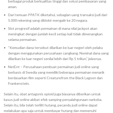
berbagai produk berkualitas tinggi dan solusi pembayaran yang
aman.
Dari temuan PPATK diketahui, sebagian uang transaksi judi dari
5.000 rekening yang diblokir mengalir ke 20 negara.
Slot progresif adalah permainan di mana nilai jackpot akan
meningkat dengan jumlah kecil setiap kali tidak dimenangkan
selama permainan.
“Kemudian dana tersebut dilarikan ke luar negeri oleh pelaku
dengan menggunakan perusahaan cangkang. Nominal dana yang
dilarikan ke luar negeri senilai lebih dari Rp 5 triliun,” jelasnya.
NetEnt – Perusahaan pembuat permainan judi online yang
berbasis di Swedia yang memiliki beberapa permainan menarik
berdasarkan film seperti Creaturefrom the Black Lagoon dan
Frankenstein.
Selain itu, obat antagonis opioid juga biasanya diberikan untuk
kasus judi online akibat efek samping penyalahgunaan narkoba.
Selain itu, bila telah terlilit hutang, pecandu judi online dapat
melakukan apa saja untuk membayar hutang dan memenuhi