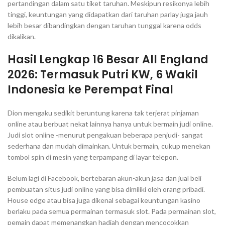
pertandingan dalam satu tiket taruhan. Meskipun resikonya lebih
tinggi, keuntungan yang didapatkan dari taruhan parlay juga jauh
lebih besar dibandingkan dengan taruhan tunggal karena odds
dikalikan.
Hasil Lengkap 16 Besar All England
2026: Termasuk Putri KW, 6 Wakil
Indonesia ke Perempat Final
Dion mengaku sedikit beruntung karena tak terjerat pinjaman
online atau berbuat nekat lainnya hanya untuk bermain judi online.
Judi slot online -menurut pengakuan beberapa penjudi- sangat
sederhana dan mudah dimainkan. Untuk bermain, cukup menekan
tombol spin di mesin yang terpampang di layar telepon.
Belum lagi di Facebook, bertebaran akun-akun jasa dan jual beli
pembuatan situs judi online yang bisa dimiliki oleh orang pribadi.
House edge atau bisa juga dikenal sebagai keuntungan kasino
berlaku pada semua permainan termasuk slot. Pada permainan slot,
pemain dapat memenangkan hadiah dengan mencocokkan