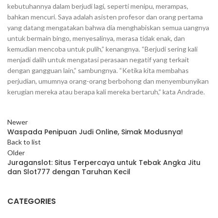
kebutuhannya dalam berjudi lagi, seperti menipu, merampas,
bahkan mencuri. Saya adalah asisten profesor dan orang pertama
yang datang mengatakan bahwa dia menghabiskan semua uangnya
untuk bermain bingo, menyesalinya, merasa tidak enak, dan
kemudian mencoba untuk pulih,” kenangnya. “Berjudi sering kali
menjadi dalih untuk mengatasi perasaan negatif yang terkait
dengan gangguan lain,” sambungnya. “Ketika kita membahas
perjudian, umumnya orang-orang berbohong dan menyembunyikan
kerugian mereka atau berapa kali mereka bertaruh,” kata Andrade.
Newer
Waspada Penipuan Judi Online, Simak Modusnya!
Back to list
Older
Juraganslot: Situs Terpercaya untuk Tebak Angka Jitu
dan Slot777 dengan Taruhan Kecil
CATEGORIES