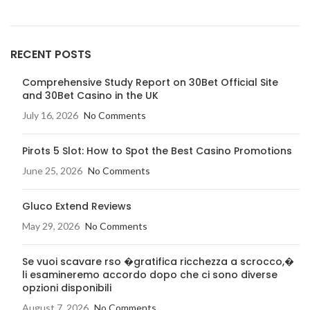
RECENT POSTS
Comprehensive Study Report on 30Bet Official Site
and 30Bet Casino in the UK
July 16, 2026
No Comments
Pirots 5 Slot: How to Spot the Best Casino Promotions
June 25, 2026
No Comments
Gluco Extend Reviews
May 29, 2026
No Comments
Se vuoi scavare rso �gratifica ricchezza a scrocco,�
li esamineremo accordo dopo che ci sono diverse
opzioni disponibili
August 7, 2026
No Comments