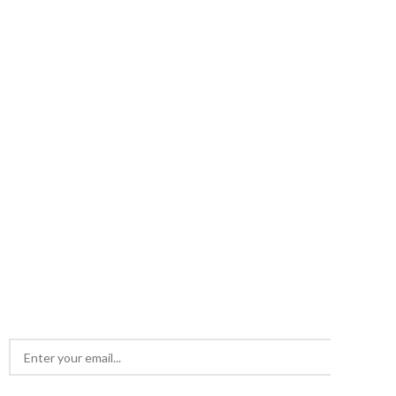
CONTACT US
14088578721
sankhamodfood@modfoodtech.com
GET IN TOUCH