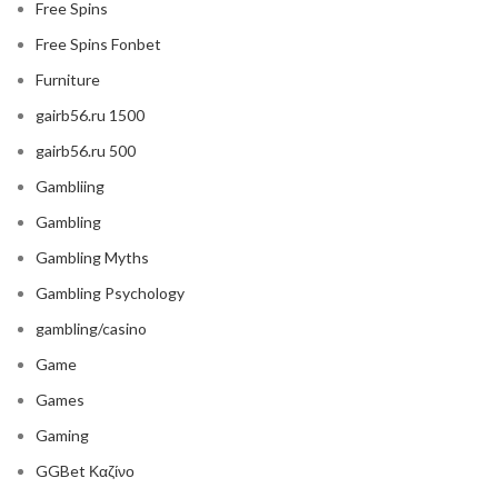
Free Spins
Free Spins Fonbet
Furniture
gairb56.ru 1500
gairb56.ru 500
Gambliing
Gambling
Gambling Myths
Gambling Psychology
gambling/casino
Game
Games
Gaming
GGBet Καζίνο