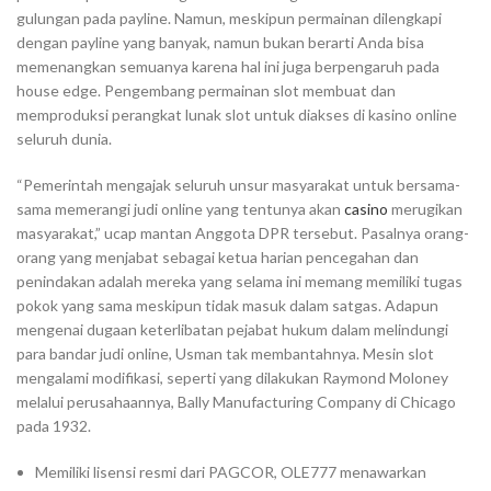
gulungan pada payline. Namun, meskipun permainan dilengkapi
dengan payline yang banyak, namun bukan berarti Anda bisa
memenangkan semuanya karena hal ini juga berpengaruh pada
house edge. Pengembang permainan slot membuat dan
memproduksi perangkat lunak slot untuk diakses di kasino online
seluruh dunia.
“Pemerintah mengajak seluruh unsur masyarakat untuk bersama-
sama memerangi judi online yang tentunya akan
casino
merugikan
masyarakat,” ucap mantan Anggota DPR tersebut. Pasalnya orang-
orang yang menjabat sebagai ketua harian pencegahan dan
penindakan adalah mereka yang selama ini memang memiliki tugas
pokok yang sama meskipun tidak masuk dalam satgas. Adapun
mengenai dugaan keterlibatan pejabat hukum dalam melindungi
para bandar judi online, Usman tak membantahnya. Mesin slot
mengalami modifikasi, seperti yang dilakukan Raymond Moloney
melalui perusahaannya, Bally Manufacturing Company di Chicago
pada 1932.
Memiliki lisensi resmi dari PAGCOR, OLE777 menawarkan