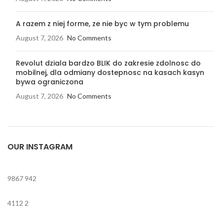
A razem z niej forme, ze nie byc w tym problemu
August 7, 2026
No Comments
Revolut dziala bardzo BLIK do zakresie zdolnosc do
mobilnej, dla odmiany dostepnosc na kasach kasyn
bywa ograniczona
August 7, 2026
No Comments
OUR INSTAGRAM
9867
942
4112
2