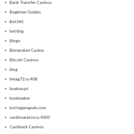
Bank Transfer Casinos
Beginner Guides
Bet365
betting
Bingo
Binnarybet Casino
Bitcoin Casinos
blog
bmag72.ru 408
boaboa.pt
bookmaker
botteganapule.com
cardiosaratov.ru 4003
Cashback Casinos