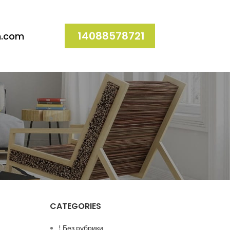
14088578721
h.com
CATEGORIES
! Без рубрики