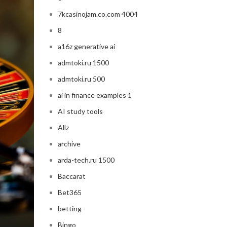
7kcasinojam.co.com 4004
8
a16z generative ai
admtoki.ru 1500
admtoki.ru 500
ai in finance examples 1
AI study tools
Allz
archive
arda-tech.ru 1500
Baccarat
Bet365
betting
Bingo