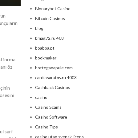
Binnarybet Casino
yun
Bitcoin Casinos
unçuların
blog
bmag72.ru 408
boaboa.pt
bookmaker
latforma,
manı öz
botteganapule.com
cardiosaratov.ru 4003
Cashback Casinos
çinin
rosesini
casino
Casino Scams
Casino Software
Casino Tips
ul sərf
casino utan svensk licens