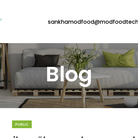
sankhamodfood@modfoodtec
Blog
PUBLIC