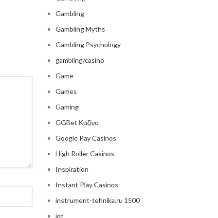
Gambling
Gambling Myths
Gambling Psychology
gambling/casino
Game
Games
Gaming
GGBet Καζίνο
Google Pay Casinos
High Roller Casinos
Inspiration
Instant Play Casinos
instrument-tehnika.ru 1500
iot