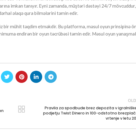
malarına imkan tanıyır. Eyni zamanda, müştəri dəstəyi 24/7 mövcuddur,
dərhal əlaqə qura bilmələrini təmin edir.
iz bir mühit təqdim etməkdir. Bu platforma, məsul oyun prinsipinə 
i minimuma endirən bir oyun təcrübəsi təmin edir. Məsul oyun yanaşmala
OLD
Pravila za spodbude brez depozita v igralniš
en
podjetju Twist Dinero in 100-odstotno brezpla
vrtenje v letu 2