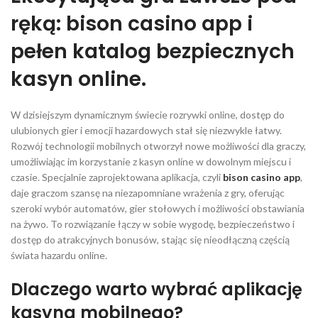
ręką: bison casino app i
pełen katalog bezpiecznych
kasyn online.
W dzisiejszym dynamicznym świecie rozrywki online, dostęp do
ulubionych gier i emocji hazardowych stał się niezwykle łatwy.
Rozwój technologii mobilnych otworzył nowe możliwości dla graczy,
umożliwiając im korzystanie z kasyn online w dowolnym miejscu i
czasie. Specjalnie zaprojektowana aplikacja, czyli
bison casino app
,
daje graczom szansę na niezapomniane wrażenia z gry, oferując
szeroki wybór automatów, gier stołowych i możliwości obstawiania
na żywo. To rozwiązanie łączy w sobie wygodę, bezpieczeństwo i
dostęp do atrakcyjnych bonusów, stając się nieodłączną częścią
świata hazardu online.
Dlaczego warto wybrać aplikację
kasyna mobilnego?