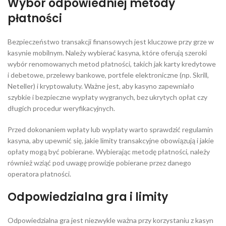
Wybór odpowiedniej metody
płatności
Bezpieczeństwo transakcji finansowych jest kluczowe przy grze w
kasynie mobilnym. Należy wybierać kasyna, które oferują szeroki
wybór renomowanych metod płatności, takich jak karty kredytowe
i debetowe, przelewy bankowe, portfele elektroniczne (np. Skrill,
Neteller) i kryptowaluty. Ważne jest, aby kasyno zapewniało
szybkie i bezpieczne wypłaty wygranych, bez ukrytych opłat czy
długich procedur weryfikacyjnych.
Przed dokonaniem wpłaty lub wypłaty warto sprawdzić regulamin
kasyna, aby upewnić się, jakie limity transakcyjne obowiązują i jakie
opłaty mogą być pobierane. Wybierając metodę płatności, należy
również wziąć pod uwagę prowizje pobierane przez danego
operatora płatności.
Odpowiedzialna gra i limity
Odpowiedzialna gra jest niezwykle ważna przy korzystaniu z kasyn