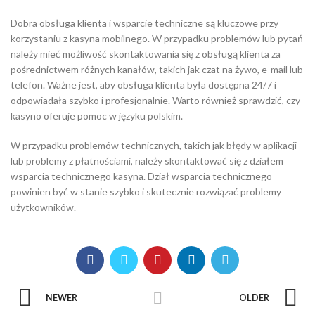
Dobra obsługa klienta i wsparcie techniczne są kluczowe przy
korzystaniu z kasyna mobilnego. W przypadku problemów lub pytań
należy mieć możliwość skontaktowania się z obsługą klienta za
pośrednictwem różnych kanałów, takich jak czat na żywo, e-mail lub
telefon. Ważne jest, aby obsługa klienta była dostępna 24/7 i
odpowiadała szybko i profesjonalnie. Warto również sprawdzić, czy
kasyno oferuje pomoc w języku polskim.
W przypadku problemów technicznych, takich jak błędy w aplikacji
lub problemy z płatnościami, należy skontaktować się z działem
wsparcia technicznego kasyna. Dział wsparcia technicznego
powinien być w stanie szybko i skutecznie rozwiązać problemy
użytkowników.
NEWER
OLDER