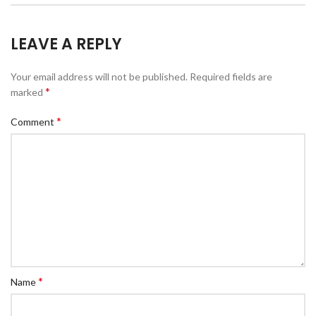
LEAVE A REPLY
Your email address will not be published.
Required fields are
*
marked
*
Comment
*
Name