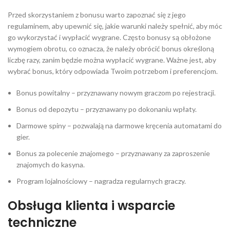
Przed skorzystaniem z bonusu warto zapoznać się z jego
regulaminem, aby upewnić się, jakie warunki należy spełnić, aby móc
go wykorzystać i wypłacić wygrane. Często bonusy są obłożone
wymogiem obrotu, co oznacza, że należy obrócić bonus określoną
liczbę razy, zanim będzie można wypłacić wygrane. Ważne jest, aby
wybrać bonus, który odpowiada Twoim potrzebom i preferencjom.
Bonus powitalny – przyznawany nowym graczom po rejestracji.
Bonus od depozytu – przyznawany po dokonaniu wpłaty.
Darmowe spiny – pozwalają na darmowe kręcenia automatami do
gier.
Bonus za polecenie znajomego – przyznawany za zaproszenie
znajomych do kasyna.
Program lojalnościowy – nagradza regularnych graczy.
Obsługa klienta i wsparcie
techniczne