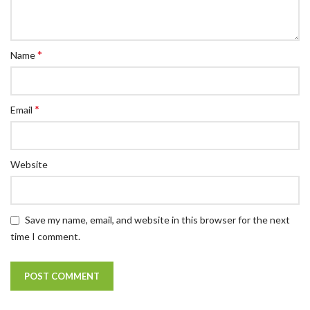
*
Name
*
Email
Website
Save my name, email, and website in this browser for the next
time I comment.