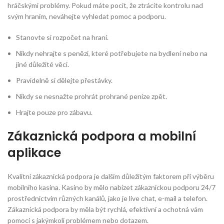
hráčskými problémy. Pokud máte pocit, že ztrácíte kontrolu nad
svým hraním, neváhejte vyhledat pomoc a podporu.
Stanovte si rozpočet na hraní.
Nikdy nehrajte s penězi, které potřebujete na bydlení nebo na
jiné důležité věci.
Pravidelně si dělejte přestávky.
Nikdy se nesnažte prohrát prohrané peníze zpět.
Hrajte pouze pro zábavu.
Zákaznická podpora a mobilní
aplikace
Kvalitní zákaznická podpora je dalším důležitým faktorem při výběru
mobilního kasina. Kasino by mělo nabízet zákaznickou podporu 24/7
prostřednictvím různých kanálů, jako je live chat, e-mail a telefon.
Zákaznická podpora by měla být rychlá, efektivní a ochotná vám
pomoci s jakýmkoli problémem nebo dotazem.