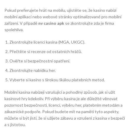
Pokud preferujete hrát na mobilu, ujistěte se, že kasino nabízí
mobilní aplikaci nebo webové stránky optimalizované pro mobilní
zařízení. V případě
nv casino apk
se zkontrolujte zda je firma
spolehliva.
Zkontrolujte licenci kasina (MGA, UKGC).
Přečtěte si recenze od ostatních hráčů.
Ověřte si bezpečnostní opatření.
Zkontrolujte nabídku her.
Vyberte si kasino s širokou škálou platebních metod.
Mobilní kasina nabízejí vzrušující a pohodlný způsob, jak si užít
kasinové hry kdekoliv. Při výběru kasina je ale důležité věnovat
pozornost bezpečnosti, licenci, výběru her, platebním metodám a
zákaznické podpoře. Pokud budete mít na paměti tyto aspekty,
můžete si být jisti, že si užijete zábavu a vzrušení z kasina v bezpečí
a s jistotou.