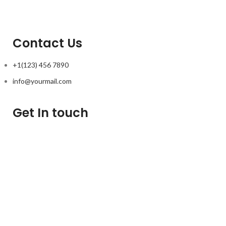
Contact Us
+1(123) 456 7890
info@yourmail.com
Get In touch