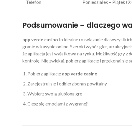
Telefon
Poniedziałek – Piątek (9
Podsumowanie – dlaczego wa
app verde casino
to idealne rozwiązanie dla wszystkic
granie w kasynie online. Szeroki wybór gier, atrakcyjne 
że aplikacja jest wyjątkowa na rynku. Możliwość gry z
kontrolę. Nie zwlekaj, pobierz aplikację i przekonaj się 
Pobierz aplikację
app verde casino
Zarejestruj się i odbierz bonus powitalny
Wybierz swoją ulubioną grę
Ciesz się emocjami z wygranej!