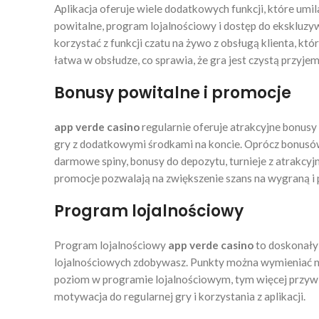
Aplikacja oferuje wiele dodatkowych funkcji, które umi
powitalne, program lojalnościowy i dostęp do ekskluzy
korzystać z funkcji czatu na żywo z obsługą klienta, któ
łatwa w obsłudze, co sprawia, że gra jest czystą przyje
Bonusy powitalne i promocje
app verde casino
regularnie oferuje atrakcyjne bonusy
gry z dodatkowymi środkami na koncie. Oprócz bonusów 
darmowe spiny, bonusy do depozytu, turnieje z atrakcyj
promocje pozwalają na zwiększenie szans na wygraną i p
Program lojalnościowy
Program lojalnościowy
app verde casino
to doskonały 
lojalnościowych zdobywasz. Punkty można wymieniać na
poziom w programie lojalnościowym, tym więcej przywil
motywacja do regularnej gry i korzystania z aplikacji.