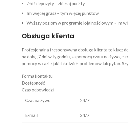
Złóż depozyty – zbieraj punkty
Im więcej grasz – tym więcej punktów
Wyższy poziom w programie lojalnościowym – im wi
Obsługa klienta
Profesjonalna i responsywna obsługa klienta to klucz 
na dobę, 7 dni w tygodniu, za pomocą czatu na żywo, e-m
pomocy w razie jakichkolwiek problemów lub pytań. Szy
Forma kontaktu
Dostępność
Czas odpowiedzi
Czat na żywo
24/7
E-mail
24/7