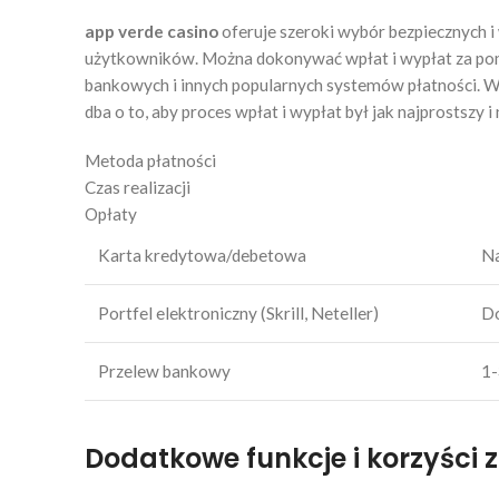
app verde casino
oferuje szeroki wybór bezpiecznych 
użytkowników. Można dokonywać wpłat i wypłat za pomo
bankowych i innych popularnych systemów płatności. Wsz
dba o to, aby proces wpłat i wypłat był jak najprostszy i
Metoda płatności
Czas realizacji
Opłaty
Karta kredytowa/debetowa
N
Portfel elektroniczny (Skrill, Neteller)
Do
Przelew bankowy
1-
Dodatkowe funkcje i korzyści 