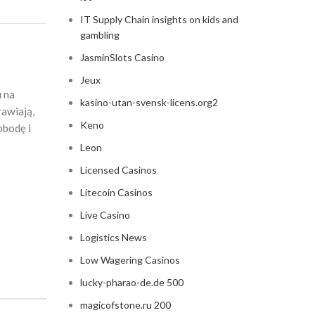
IT Supply Chain insights on kids and
gambling
JasminSlots Casino
Jeux
u na
kasino-utan-svensk-licens.org2
rawiają,
Keno
obodę i
Leon
Licensed Casinos
Litecoin Casinos
Live Casino
Logistics News
Low Wagering Casinos
lucky-pharao-de.de 500
magicofstone.ru 200