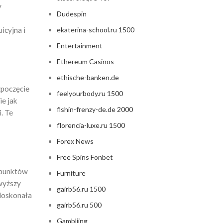
y
Dudespin
icyjna i
ekaterina-school.ru 1500
Entertainment
Ethereum Casinos
ethische-banken.de
zpoczęcie
feelyourbody.ru 1500
e jak
fishin-frenzy-de.de 2000
. Te
florencia-luxe.ru 1500
Forex News
Free Spins Fonbet
j punktów
Furniture
wyższy
gairb56.ru 1500
 doskonała
gairb56.ru 500
Gambliing