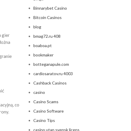
Binnarybet Casino
Bitcoin Casinos
blog
 gier
bmag72.ru 408
 Można
boaboa.pt
bookmaker
granie
botteganapule.com
cardiosaratov.ru 4003
Cashback Casinos
nić
casino
Casino Scams
acyjną, co
Casino Software
rony.
Casino Tips
casino utan svensk licens