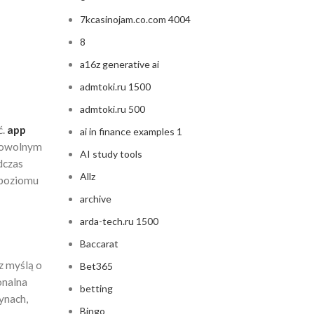
7kcasinojam.co.com 4004
e
8
a16z generative ai
admtoki.ru 1500
admtoki.ru 500
ć.
app
ai in finance examples 1
 dowolnym
AI study tools
dczas
Allz
z poziomu
archive
arda-tech.ru 1500
Baccarat
z myślą o
Bet365
onalna
betting
ynach,
Bingo