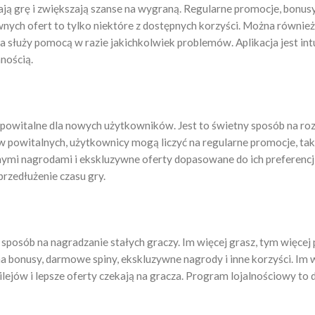
lają grę i zwiększają szanse na wygraną. Regularne promocje, bonus
wnych ofert to tylko niektóre z dostępnych korzyści. Można również
ra służy pomocą w razie jakichkolwiek problemów. Aplikacja jest intu
mnością.
 powitalne dla nowych użytkowników. Jest to świetny sposób na ro
powitalnych, użytkownicy mogą liczyć na regularne promocje, taki
nymi nagrodami i ekskluzywne oferty dopasowane do ich preferencji
rzedłużenie czasu gry.
sposób na nagradzanie stałych graczy. Im więcej grasz, tym więce
 bonusy, darmowe spiny, ekskluzywne nagrody i inne korzyści. Im 
ejów i lepsze oferty czekają na gracza. Program lojalnościowy to