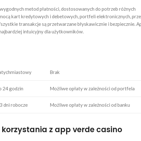
i wygodnych metod płatności, dostosowanych do potrzeb różnych
cą kart kredytowych i debetowych, portfeli elektronicznych, pr
ystkie transakcje są przetwarzane błyskawicznie i bezpiecznie. Ap
 najbardziej intuicyjny dla użytkowników.
atychmiastowy
Brak
 24 godzin
Możliwe opłaty w zależności od portfela
3 dni robocze
Możliwe opłaty w zależności od banku
z korzystania z app verde casino