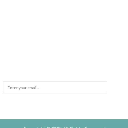
CONTACT US
14088578721
sankhamodfood@modfoodtech.com
GET IN TOUCH