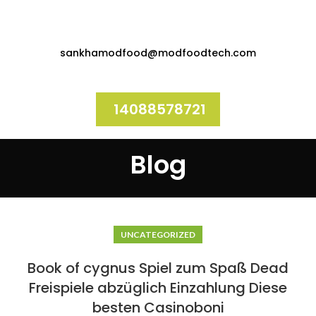
sankhamodfood@modfoodtech.com
14088578721
Blog
UNCATEGORIZED
Book of cygnus Spiel zum Spaß Dead
Freispiele abzüglich Einzahlung Diese
besten Casinoboni