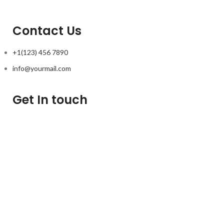
Contact Us
+1(123) 456 7890
info@yourmail.com
Get In touch