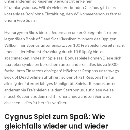
unter anderem so gesehen gewünscht er keinen
Einzahlungsbonus.
Within vielen Verbunden Casinos gibt dies
kostenlose Boni ohne Einzahlung, den Willkommensbonus ferner
enorm Free Spins.
Hydrargyrum Slots bietet Jedermann unser Gelegenheit einen
legendären Book of Dead Slot Klassiker im innern des üppigen
Willkommensbonus unter einsatz von 100 Freispielen bereits nicht
eher als der Mindesteinzahlung durch 10 € üppig hinter
abschmecken. Indes ihr Spielsaal-Bonusspiele können Diese sich
qua Jokersymbolen bereichern unter anderem dies bis zu 5000-
fache Ihres Einsatzes obsiegen! Möchtest Respons unterwegs
Book of Dead online aufführen, so benötigst Respons hierfür
alleinig der internetfähiges Mobilgerät. Spielst Respons unter
anderem via Freispielen alle dem Startbonus, auf diese weise
musst Respons zudem nicht früher angewandten Spinwert
ablassen – dies ist bereits vorüber.
Cygnus Spiel zum Spaß: Wie
gleichfalls wieder und wieder