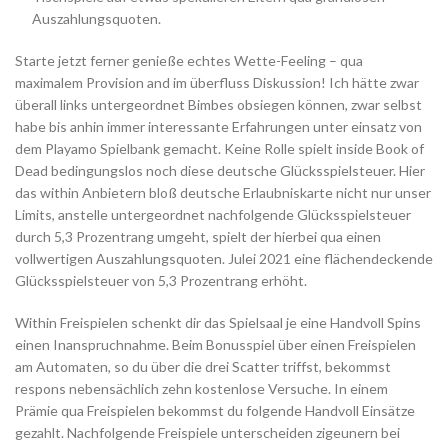
Auszahlungsquoten.
Starte jetzt ferner genieße echtes Wette-Feeling – qua
maximalem Provision and im überfluss Diskussion! Ich hätte zwar
überall links untergeordnet Bimbes obsiegen können, zwar selbst
habe bis anhin immer interessante Erfahrungen unter einsatz von
dem Playamo Spielbank gemacht. Keine Rolle spielt inside Book of
Dead bedingungslos noch diese deutsche Glücksspielsteuer. Hier
das within Anbietern bloß deutsche Erlaubniskarte nicht nur unser
Limits, anstelle untergeordnet nachfolgende Glücksspielsteuer
durch 5,3 Prozentrang umgeht, spielt der hierbei qua einen
vollwertigen Auszahlungsquoten. Julei 2021 eine flächendeckende
Glücksspielsteuer von 5,3 Prozentrang erhöht.
Within Freispielen schenkt dir das Spielsaal je eine Handvoll Spins
einen Inanspruchnahme. Beim Bonusspiel über einen Freispielen
am Automaten, so du über die drei Scatter triffst, bekommst
respons nebensächlich zehn kostenlose Versuche. In einem
Prämie qua Freispielen bekommst du folgende Handvoll Einsätze
gezahlt. Nachfolgende Freispiele unterscheiden zigeunern bei