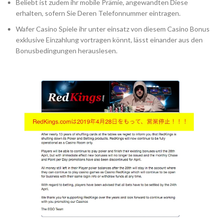
Beliebt ist zudem ihr mobile Prämie, angewandten Diese
erhalten, sofern Sie Deren Telefonnummer eintragen.
Wafer Casino Spiele ihr unter einsatz von diesem Casino Bonus
exklusive Einzahlung vortragen könnt, lässt einander aus den
Bonusbedingungen herauslesen.