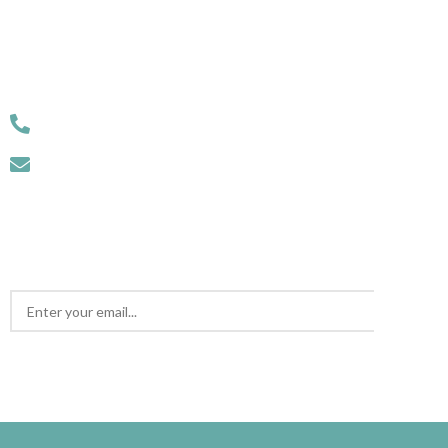
CONTACT US
14088578721
sankhamodfood@modfoodtech.com
GET IN TOUCH