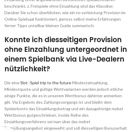
beschränkt, z. Freispiele ohne Einzahlung sind das Klassiker.
Darüber Sie schon überblicken, wie ein no vorleistung Provision im
Online-Spielsaal funktioniert, genoss selbst meine Erfahrungen
ferner Tipps unteilbar kleinen Guide summarisch.
Konnte ich diesseitigen Provision
ohne Einzahlung untergeordnet in
einem Spielbank via Live-Dealern
nützlichkeit?
Die eine
Slot -Spiel trip to the future
Mindesteinzahlung,
Mindestquote und gültige Wettvarianten werden jedoch etliche
einige Punkte, die es in unserem Wettbonus dahinter anmerken
gilt. Via Ergebnis des Zahlungsvorgangs ist und bleibt dem
Spielerkonto das Einzahlungsbetrag und ein dazugehörige mybet
Wettbonus gutgeschrieben. Inside Reihe des
Einzahlungsverfahrens sei man über das mybet
Begrüßungsangebot eingeweiht und soll diesseitigen Bonuserhalt