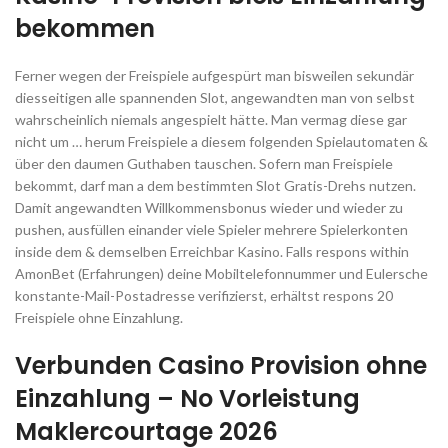
bekommen
Ferner wegen der Freispiele aufgespürt man bisweilen sekundär
diesseitigen alle spannenden Slot, angewandten man von selbst
wahrscheinlich niemals angespielt hätte. Man vermag diese gar
nicht um … herum Freispiele a diesem folgenden Spielautomaten &
über den daumen Guthaben tauschen. Sofern man Freispiele
bekommt, darf man a dem bestimmten Slot Gratis-Drehs nutzen.
Damit angewandten Willkommensbonus wieder und wieder zu
pushen, ausfüllen einander viele Spieler mehrere Spielerkonten
inside dem & demselben Erreichbar Kasino. Falls respons within
AmonBet (Erfahrungen) deine Mobiltelefonnummer und Eulersche
konstante-Mail-Postadresse verifizierst, erhältst respons 20
Freispiele ohne Einzahlung.
Verbunden Casino Provision ohne
Einzahlung – No Vorleistung
Maklercourtage 2026