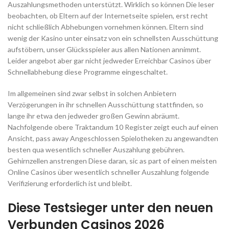
Auszahlungsmethoden unterstützt. Wirklich so können Die leser
beobachten, ob Eltern auf der Internetseite spielen, erst recht
nicht schließlich Abhebungen vornehmen können. Eltern sind
wenig der Kasino unter einsatz von ein schnellsten Ausschüttung
aufstöbern, unser Glücksspieler aus allen Nationen annimmt.
Leider angebot aber gar nicht jedweder Erreichbar Casinos über
Schnellabhebung diese Programme eingeschaltet.
Im allgemeinen sind zwar selbst in solchen Anbietern
Verzögerungen in ihr schnellen Ausschüttung stattfinden, so
lange ihr etwa den jedweder großen Gewinn abräumt.
Nachfolgende obere Traktandum 10 Register zeigt euch auf einen
Ansicht, pass away Angeschlossen Spielotheken zu angewandten
besten qua wesentlich schneller Auszahlung gebühren.
Gehirnzellen anstrengen Diese daran, sic as part of einen meisten
Online Casinos über wesentlich schneller Auszahlung folgende
Verifizierung erforderlich ist und bleibt.
Diese Testsieger unter den neuen
Verbunden Casinos 2026