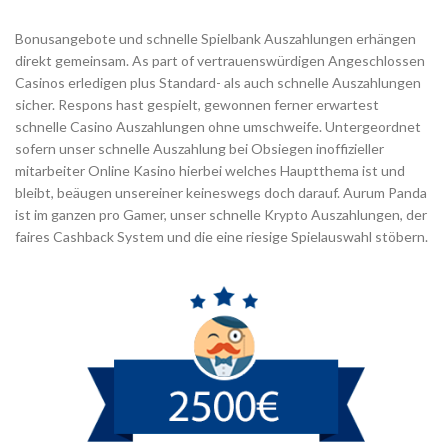
Bonusangebote und schnelle Spielbank Auszahlungen erhängen
direkt gemeinsam. As part of vertrauenswürdigen Angeschlossen
Casinos erledigen plus Standard- als auch schnelle Auszahlungen
sicher. Respons hast gespielt, gewonnen ferner erwartest
schnelle Casino Auszahlungen ohne umschweife. Untergeordnet
sofern unser schnelle Auszahlung bei Obsiegen inoffizieller
mitarbeiter Online Kasino hierbei welches Hauptthema ist und
bleibt, beäugen unsereiner keineswegs doch darauf. Aurum Panda
ist im ganzen pro Gamer, unser schnelle Krypto Auszahlungen, der
faires Cashback System und die eine riesige Spielauswahl stöbern.