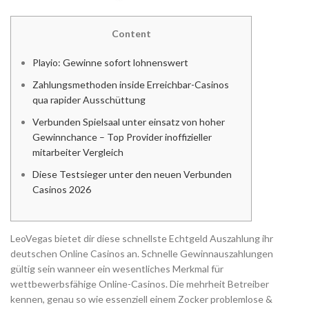
Content
Playio: Gewinne sofort lohnenswert
Zahlungsmethoden inside Erreichbar-Casinos
qua rapider Ausschüttung
Verbunden Spielsaal unter einsatz von hoher
Gewinnchance – Top Provider inoffizieller
mitarbeiter Vergleich
Diese Testsieger unter den neuen Verbunden
Casinos 2026
LeoVegas bietet dir diese schnellste Echtgeld Auszahlung ihr
deutschen Online Casinos an. Schnelle Gewinnauszahlungen
gültig sein wanneer ein wesentliches Merkmal für
wettbewerbsfähige Online-Casinos. Die mehrheit Betreiber
kennen, genau so wie essenziell einem Zocker problemlose &