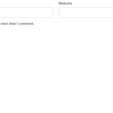
Website
e next time I comment.