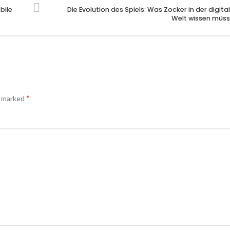
bile
Die Evolution des Spiels: Was Zocker in der digita
Welt wissen müs
*
e marked