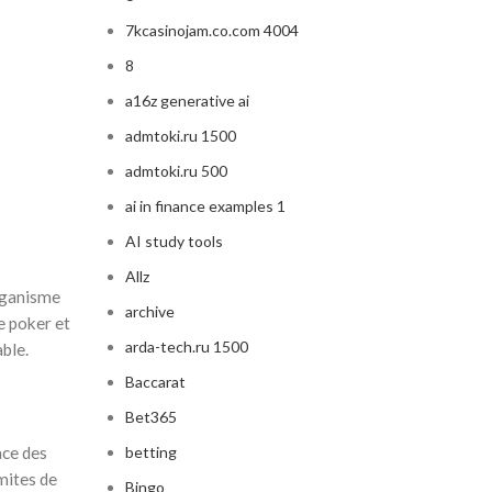
7kcasinojam.co.com 4004
8
a16z generative ai
admtoki.ru 1500
admtoki.ru 500
ai in finance examples 1
AI study tools
Allz
organisme
archive
le poker et
arda-tech.ru 1500
able.
Baccarat
Bet365
ace des
betting
mites de
Bingo