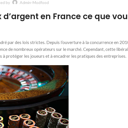
ted by
Admin-Modfood
x d’argent en France ce que vo
ré par des lois strictes. Depuis l’ouverture à la concurrence en 2010
ence de nombreux opérateurs sur le marché. Cependant, cette libéral
 protéger les joueurs et à encadrer les pratiques des entreprises.