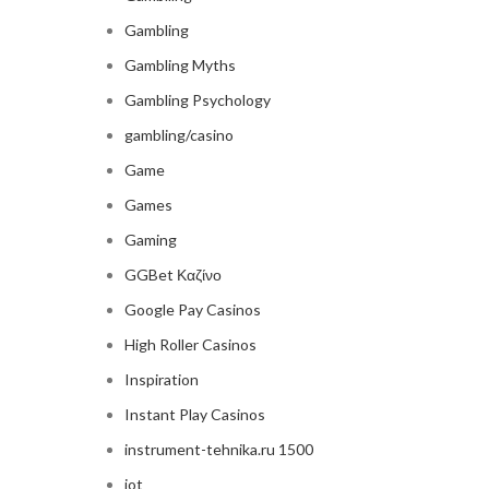
Gambling
Gambling Myths
Gambling Psychology
gambling/casino
Game
Games
Gaming
GGBet Καζίνο
Google Pay Casinos
High Roller Casinos
Inspiration
Instant Play Casinos
instrument-tehnika.ru 1500
iot