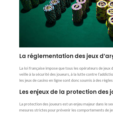
La réglementation des jeux d’a
La loi française impose que tous les opérateurs de jeux 
veille à la sécurité des joueurs, à la lutte contre l’addic
les jeux de casino en ligne sont donc soumis à des règles
Les enjeux de la protection des 
La protection des joueurs est un enjeu majeur dans le se
mesures strictes pour prévenir les comportements de jeu