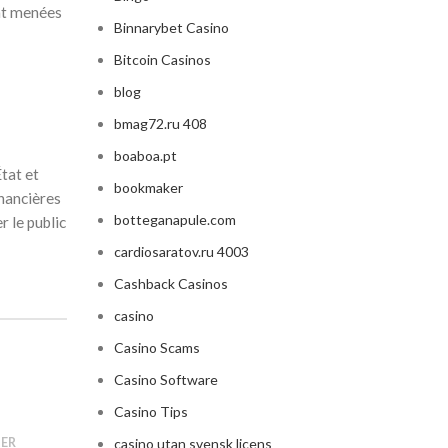
ent menées
Binnarybet Casino
Bitcoin Casinos
blog
bmag72.ru 408
boaboa.pt
État et
bookmaker
inancières
botteganapule.com
r le public
cardiosaratov.ru 4003
Cashback Casinos
casino
Casino Scams
Casino Software
Casino Tips
ER
casino utan svensk licens