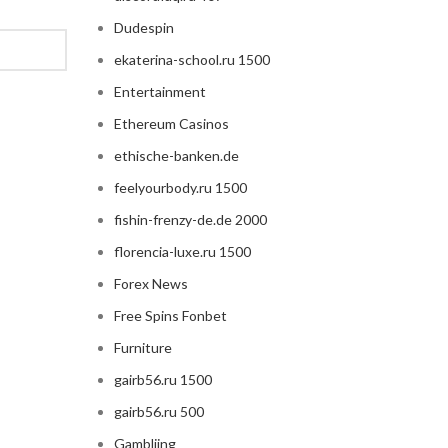
Dudespin
ekaterina-school.ru 1500
Entertainment
Ethereum Casinos
ethische-banken.de
feelyourbody.ru 1500
fishin-frenzy-de.de 2000
florencia-luxe.ru 1500
Forex News
Free Spins Fonbet
Furniture
gairb56.ru 1500
gairb56.ru 500
Gambliing